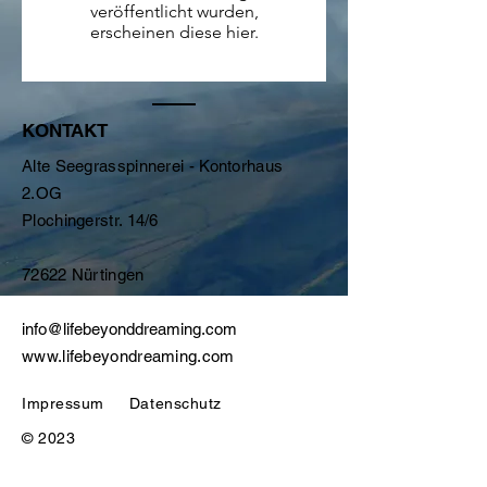
veröffentlicht wurden,
erscheinen diese hier.
KONTAKT
Alte Seegrasspinnerei - Kontorhaus
2.OG
Plochingerstr. 14/6
72622 Nürtingen
info@lifebeyonddreaming.com
www.lifebeyondreaming.com
Impressum
Datenschutz
© 2023